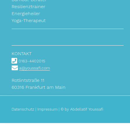
Resilienztrainer
Energieheiler
Yoga-Therapeut
KONTAKT
0163-4402015
a@youssafi.com
Rotlintstraße 11
60316 Frankfurt am Main
Datenschutz
|
Impressum
| © by Abdellatif Youssafi