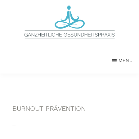
Skip
Zur
to
Hauptsidebar
main
springen
content
GANZHEITLICHE
My
GESUNDHEITSPRAXIS
WordPress
MENU
Blog
BURNOUT-PRÄVENTION