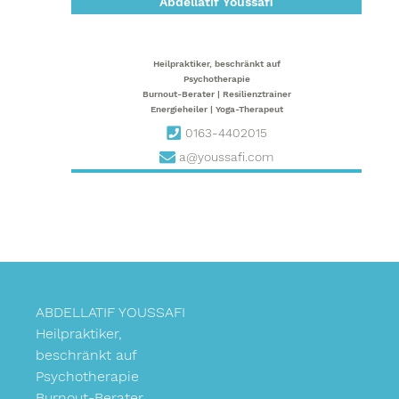
HAUPT-
Abdellatif Youssafi
SIDEBAR
Heilpraktiker, beschränkt auf
Psychotherapie
Burnout-Berater | Resilienztrainer
Energieheiler | Yoga-Therapeut
0163-4402015
a@youssafi.com
ABDELLATIF YOUSSAFI
Heilpraktiker,
beschränkt auf
Psychotherapie
Burnout-Berater